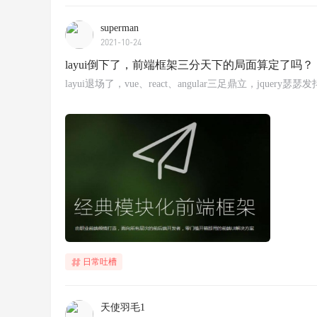
superman
2021-10-24
layui倒下了，前端框架三分天下的局面算定了吗？
layui退场了，vue、react、angular三足鼎立，jquery瑟瑟
日常吐槽
天使羽毛1