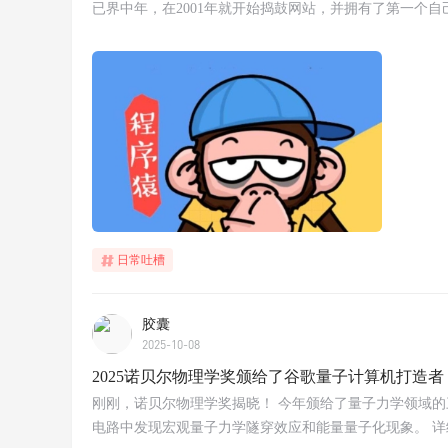
已界中年，在2001年就开始捣鼓网站，并拥有了第一个
日常吐槽
胶囊
2025-10-08
2025诺贝尔物理学奖颁给了谷歌量子计算机打造者
刚刚，诺贝尔物理学奖揭晓！ 今年颁给了量子力学领域的三位科学家John 
电路中发现宏观量子力学隧穿效应和能量量子化现象。 详细：https://w