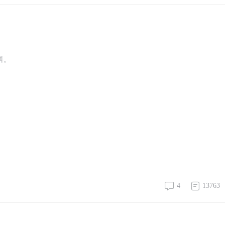
发抖。
4
13763