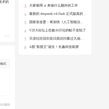
技术的
大家都用 ai 来做什么额外的工作
最新的 deepseek-v4-flash 正式版真的有这
国家发改委：将加快《人工智能法》立法进程
V2EX论坛上也被AI讨论的帖子攻陷了
举报
天涯社区回归首日因访问量过大崩溃，前执行
A股“新股王”诞生！长鑫科技刷屏
级模式
积分规则