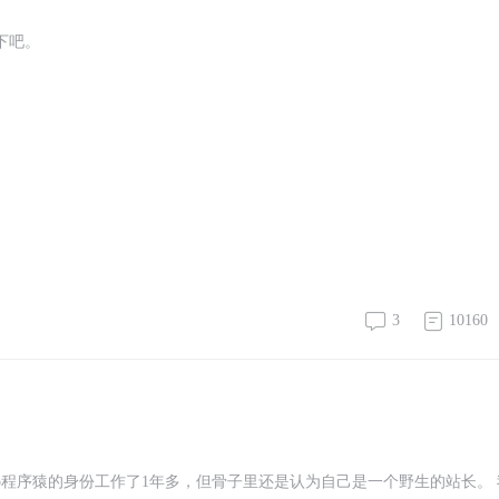
下吧。
3
10160
p程序猿的身份工作了1年多，但骨子里还是认为自己是一个野生的站长。 