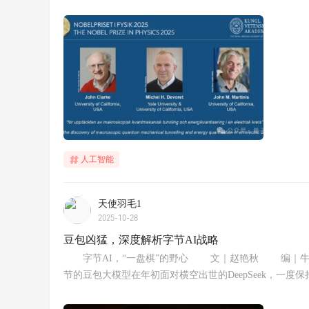
人工智能
天使羽毛1
2025-10-28
豆包凶猛，深度解析字节AI战略
字节AI，“一盘棋”的野心 文｜赵艳秋 编｜牛慧
节的豆包大模型在年初面对横空出世的DeepSeek，一