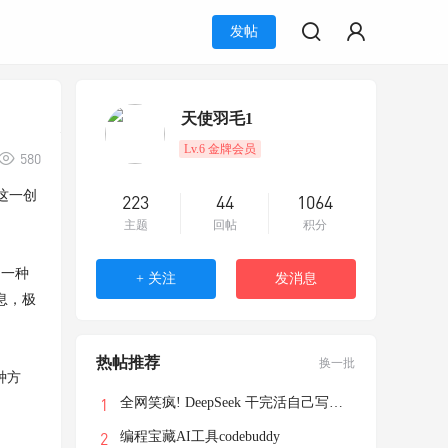
发帖
天使羽毛1
Lv.6 金牌会员
580
。这一创
223
44
1064
主题
回帖
积分
了一种
+ 关注
发消息
息，极
热帖推荐
换一批
种方
全网笑疯! DeepSeek 干完活自己写了个游戏
编程宝藏AI工具codebuddy