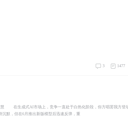
3
1477
 在生成式AI市场上，竞争一直处于白热化阶段，你方唱罢我方登
度保持沉默，但在6月推出新版模型后迅速反弹，重