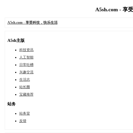
A5sh.com - 
A5sh.com - 享受科技，快乐生活
A5sh主版
科技资讯
人工智能
日常吐槽
兴趣交流
生活志
站长圈
宝藏推荐
站务
站务室
反馈