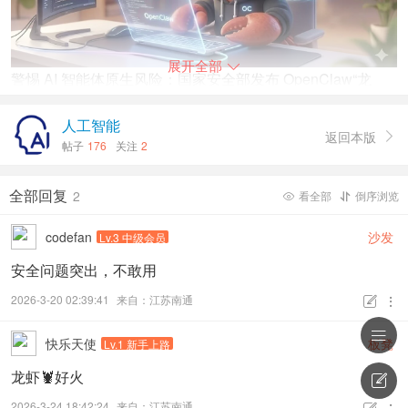
展开全部

警惕 AI 智能体原生风险：国家安全部发布 OpenClaw“龙
虾”安全养殖手册
人工智能
返回本版

帖子
176
关注
2
国家安全部在此时发布安全指南，旨在提醒广大用户在拥抱
人工智能带来的便利时，也要清醒认识其潜在风险，让“龙
全部回复
虾”真正成为遵规守纪、产能高效的“数字员工”。
2
看全部
倒序浏览


codefan
沙发
Lv.3 中级会员
国家安全部指出，“龙虾”之所以能迅速蹿红，源于其独特的
生产特点。与传统大模型智能体不同，“龙虾”不再停留在“给
安全问题突出，不敢用
出方案”的咨询建议层面，而是可以通过聊天程序远程执行用
2026-3-20 02:39:41
来自：江苏南通


户指令，自主完成从文件管理到邮件撰写、从日历调度到网

页浏览等一系列任务。它内置了大量技能插件，用户可以像
快乐天使
板凳
Lv.1 新手上路
搭建乐高一样组合出覆盖多场景的工具链。更关键的是，“龙
龙虾🦞好火

虾”具备“自我进化”能力，能够长期记忆用户使用记录，持续
2026-3-24 18:42:24
来自：江苏南通