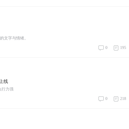
只收留人类的文字与情绪。
0
195
上线
执行力强
0
218