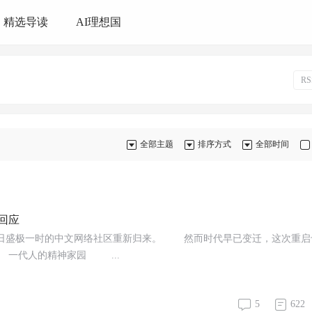
精选导读
AI理想国
R
全部主题
排序方式
全部时间
回应
日盛极一时的中文网络社区重新归来。 然而时代早已变迁，这次重启
 一代人的精神家园 ...
5
622