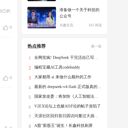
准备做一个关于科技的
自己的
公众号
兴趣交流
642 阅读
0
热点推荐
换一批
全网笑疯! DeepSeek 干完活自己写了个游戏
编程宝藏AI工具codebuddy
大家都用 ai 来做什么额外的工作
0
最新的 deepseek-v4-flash 正式版真的有这
国家发改委：将加快《人工智能法》立法进程
V2EX论坛上也被AI讨论的帖子攻陷了
天涯社区回归首日因访问量过大崩溃，前执行
A股“新股王”诞生！长鑫科技刷屏