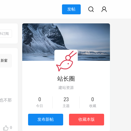
发帖
SS订阅
新窗
站长圈
建站资源
0
23
0
也不那
今日
主题
收藏
发布新帖
收藏本版
0