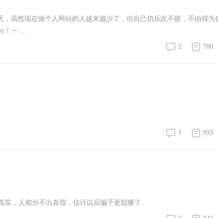
今天，虽然现在做个人网站的人越来越少了，但自己仍乐此不疲，不由得为
～ ...
2
700
1
893
太真实，人都分不出真假，估计以后骗子更猖獗了