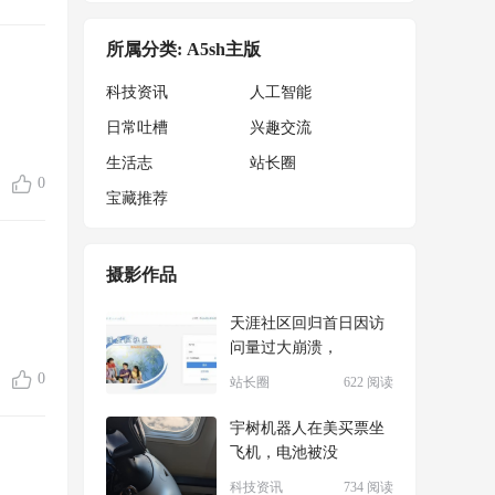
所属分类: A5sh主版
科技资讯
人工智能
日常吐槽
兴趣交流
生活志
站长圈
0
宝藏推荐
摄影作品
天涯社区回归首日因访
问量过大崩溃，
0
站长圈
622 阅读
宇树机器人在美买票坐
飞机，电池被没
科技资讯
734 阅读