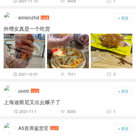
2021-11-10
9458
1



simonzhd
Lv.9
+ 关注
外甥女真是一个吃货
2021-10-31
7511
2



uuoo
Lv.2
+ 关注
上海迪斯尼又出幺蛾子了
2021-11-1
8350
1



A5首席鉴赏官
Lv.1
+ 关注