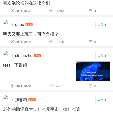
喜欢泡论坛的在这报个到
2021-10-30
11892
4



uuoo
Lv.2
+ 关注
明天又要上班了，可有鱼摸？
2021-10-24
12875
5



simonzhd
Lv.9
+ 关注
test一下群组
2021-10-31
4231
0



加菲猫
Lv.1
+ 关注
老外的脑洞真大，什么元宇宙，搞什么嘛