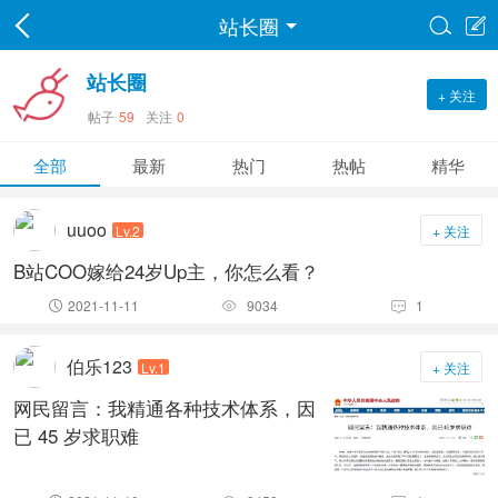
站长圈


站长圈
+ 关注
帖子
59
关注
0
全部
最新
热门
热帖
精华
uuoo
Lv.2
+ 关注
B站COO嫁给24岁Up主，你怎么看？
2021-11-11
9034
1



伯乐123
Lv.1
+ 关注
网民留言：我精通各种技术体系，因
已 45 岁求职难