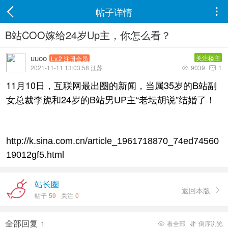
帖子详情

B站COO嫁给24岁Up主，你怎么看？
uuoo
关注楼主
Lv.2 注册会员
2021-11-11 13:03:58 江苏
9039
1


11月10日，互联网最出圈的新闻，当属35岁的B站副
女总裁李旎和24岁的B站男UP主“老坛胡说”结婚了！
http://k.sina.com.cn/article_1961718870_74ed74560
19012gf5.html
站长圈
返回本版

帖子
59
关注
0
全部回复
1
看全部
倒序浏览

