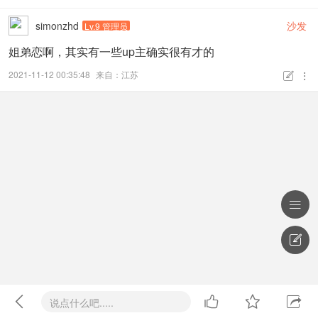
simonzhd
沙发
Lv.9 管理员
姐弟恋啊，其实有一些up主确实很有才的
2021-11-12 00:35:48
来自：江苏








说点什么吧.....