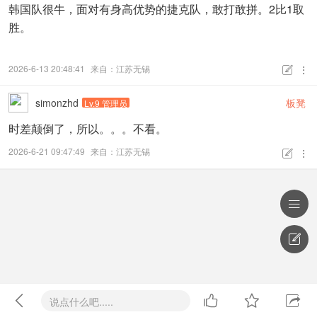
韩国队很牛，面对有身高优势的捷克队，敢打敢拼。2比1取
胜。
2026-6-13 20:48:41
来自：江苏无锡


simonzhd
板凳
Lv.9 管理员
时差颠倒了，所以。。。不看。
2026-6-21 09:47:49
来自：江苏无锡








说点什么吧.....