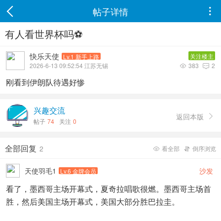
帖子详情

有人看世界杯吗⚽️
快乐天使
关注楼主
Lv.1 新手上路
2026-6-13 09:52:54 江苏无锡
383
2


刚看到伊朗队待遇好惨
兴趣交流
返回本版

帖子
74
关注
0
全部回复
2
看全部
倒序浏览


天使羽毛1
沙发
Lv.6 金牌会员
看了，墨西哥主场开幕式，夏奇拉唱歌很燃。墨西哥主场首
胜，然后美国主场开幕式，美国大部分胜巴拉圭。