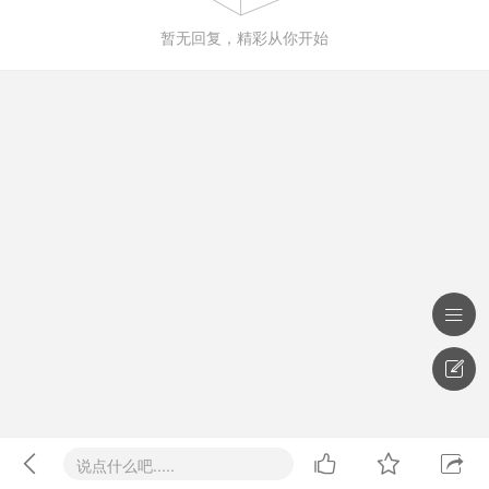
暂无回复，精彩从你开始






说点什么吧.....