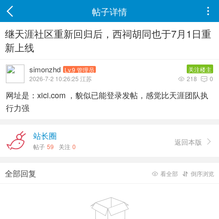
帖子详情

继天涯社区重新回归后，西祠胡同也于7月1日重
新上线
simonzhd
关注楼主
Lv.9 管理员
2026-7-2 10:26:25 江苏
218
0


网址是：xici.com ，貌似已能登录发帖，感觉比天涯团队执
行力强
站长圈
返回本版

帖子
59
关注
0
全部回复
看全部
倒序浏览


