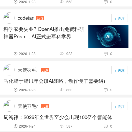
2026-1-28
553
0



codefan
Lv.3
+ 关注
科学家要失业? OpenAI推出免费科研
神器Prism，AI正式进军科学界
2026-1-28
923
0



天使羽毛1
Lv.6
+ 关注
马化腾于腾讯年会谈AI战略，动作慢了需要纠正
2026-1-26
833
2



天使羽毛1
Lv.6
+ 关注
周鸿祎：2026年全世界至少会出现100亿个智能体
2026-1-24
587
0


