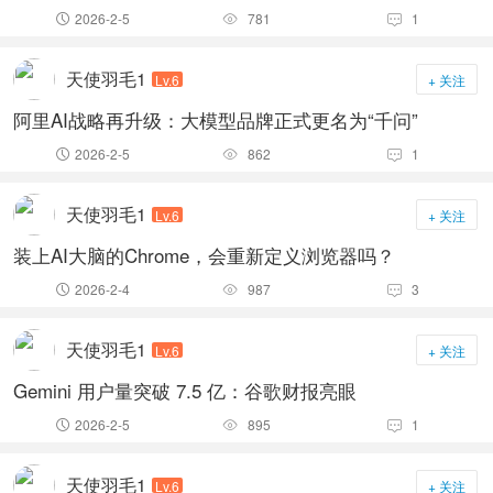
2026-2-5
781
1



天使羽毛1
Lv.6
+ 关注
阿里AI战略再升级：大模型品牌正式更名为“千问”
2026-2-5
862
1



天使羽毛1
Lv.6
+ 关注
装上AI大脑的Chrome，会重新定义浏览器吗？
2026-2-4
987
3



天使羽毛1
Lv.6
+ 关注
Gemini 用户量突破 7.5 亿：谷歌财报亮眼
2026-2-5
895
1



天使羽毛1
Lv.6
+ 关注