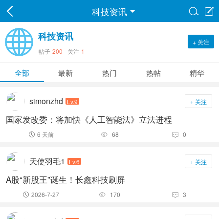
科技资讯


科技资讯
+ 关注
帖子
200
关注
1
全部
最新
热门
热帖
精华
simonzhd
Lv.9
+ 关注
国家发改委：将加快《人工智能法》立法进程
6 天前
68
0



天使羽毛1
Lv.6
+ 关注
A股“新股王”诞生！长鑫科技刷屏
2026-7-27
170
3


