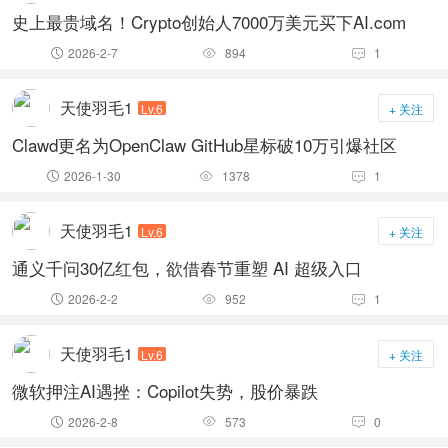
史上最贵域名！Crypto创始人7000万美元买下AI.com
2026-2-7
894
1



天使羽毛1
Lv.6
+ 关注
Clawd更名为OpenClaw GitHub星标破10万引爆社区
2026-1-30
1378
1



天使羽毛1
Lv.6
+ 关注
通义千问30亿红包，欲借春节重塑 AI 超级入口
2026-2-2
952
1



天使羽毛1
Lv.6
+ 关注
微软押注AI遇挫：Copilot失势，股价暴跌
2026-2-8
573
0


