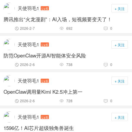
天使羽毛1
Lv.6
+ 关注
腾讯推出“火龙漫剧”：AI入场，短视频要变天了！
2026-2-7
692
0



天使羽毛1
Lv.6
+ 关注
防范OpenClaw开源AI智能体安全风险
2026-2-6
738
0



天使羽毛1
Lv.6
+ 关注
OpenClaw调用量Kimi K2.5冲上第一
2026-2-6
728
0



天使羽毛1
Lv.6
+ 关注
1596亿！AI芯片超级独角兽诞生