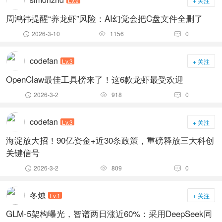
Lv.9
+ 关注
周鸿祎提醒“养龙虾”风险：AI幻觉会把C盘文件全删了
2026-3-10
1156
0



codefan
Lv.3
+ 关注
OpenClaw最佳工具榜来了！这6款龙虾最受欢迎
2026-3-2
918
0



codefan
Lv.3
+ 关注
海淀放大招！90亿资金+近30条政策，重磅释放三大科创
关键信号
2026-3-2
809
0



冬烛
Lv.1
+ 关注
GLM-5架构曝光，智谱两日涨近60%：采用DeepSeek同