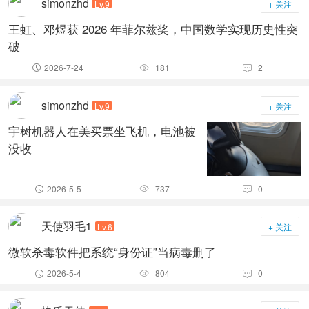
simonzhd
Lv.9
+ 关注
王虹、邓煜获 2026 年菲尔兹奖，中国数学实现历史性突
破
2026-7-24
181
2



simonzhd
Lv.9
+ 关注
宇树机器人在美买票坐飞机，电池被
没收
2026-5-5
737
0



天使羽毛1
Lv.6
+ 关注
微软杀毒软件把系统“身份证”当病毒删了
2026-5-4
804
0


