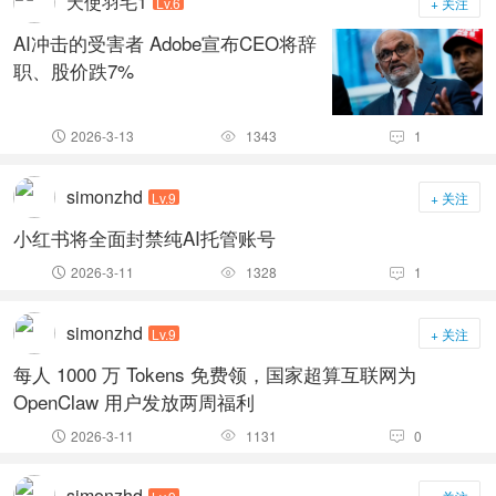
天使羽毛1
Lv.6
+ 关注
AI冲击的受害者 Adobe宣布CEO将辞
职、股价跌7%
2026-3-13
1343
1



simonzhd
Lv.9
+ 关注
小红书将全面封禁纯AI托管账号
2026-3-11
1328
1



simonzhd
Lv.9
+ 关注
每人 1000 万 Tokens 免费领，国家超算互联网为
OpenClaw 用户发放两周福利
2026-3-11
1131
0



simonzhd