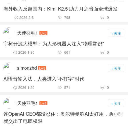
海外收入反超国内：Kimi K2.5 助力月之暗面全球爆发
2026-2-3
798
0



天使羽毛1
Lv.6
+ 关注
宇树开源大模型：为人形机器人注入“物理常识”
2026-1-30
661
0



simonzhd
Lv.9
+ 关注
AI语音输入法，人类进入“不打字”时代
2026-1-29
571
0



天使羽毛1
Lv.6
+ 关注
连OpenAI CEO都没忍住：奥尔特曼称AI太好用，两小时
就交出了电脑权限