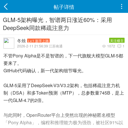
帖子详情

GLM-5架构曝光，智谱两日涨近60%：采用
DeepSeek同款稀疏注意力
冬烛
关注楼主
Lv.1 新手上路
2026-2-11 21:56:39 江苏南通
1072
1


不管Pony Alpha是不是智谱的，下一代旗舰大模型GLM-5都
要来了。
GitHub代码确认，新一代架构细节曝光。
GLM-5采用了DeepSeek-V3/V3.2架构，包括稀疏注意力机
制（DSA）和多Token预测（MTP），总参数量745B，是上
一代GLM-4.7的2倍。
与此同时，OpenRouter平台上突然出现的神秘匿名模型
「Pony Alpha」，编程和推理能力极为强劲，被社区91%以