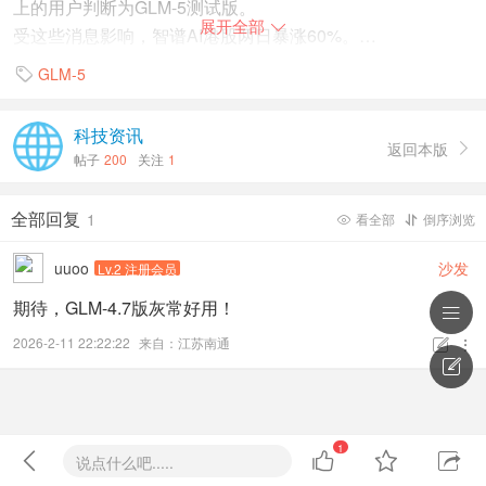
上的用户判断为GLM-5测试版。
展开全部

受这些消息影响，智谱AI港股两日暴涨60%。
GLM-5

开源代码泄露参数架构
GLM-5的架构信息并非来自智谱官方，而是被开源社区从代
科技资讯
码提交中“挖”出来的。
返回本版

帖子
200
关注
1
在vLLM推理框架的PR中，开发者发现GLM-5的实现逻辑被
直接映射到了DeepSeek-V3的组件上。
全部回复
1
看全部
倒序浏览


GLM-5继承的第一项核心技术是DeepSeek稀疏注意力
uuoo
沙发
Lv.2 注册会员
（DeepSeek Sparse Attention，DSA）。
期待，GLM-4.7版灰常好用！

DSA通过两阶段流程做到长文本处理效率大幅提升，输出质
量几乎不受影响。
2026-2-11 22:22:22
来自：江苏南通



首先由Lightning Indexer轻量级组件快速扫描所有历史token
并打分，评估它们与当前query token的相关性；然后只挑选
得分最高的Top-k个token进行完整的注意力计算，其余全部
1
跳过。




说点什么吧.....