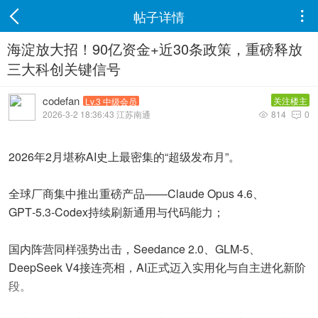
帖子详情

海淀放大招！90亿资金+近30条政策，重磅释放
三大科创关键信号
codefan
关注楼主
Lv.3 中级会员
2026-3-2 18:36:43 江苏南通
814
0


2026年2月堪称AI史上最密集的“超级发布月”。
全球厂商集中推出重磅产品——Claude Opus 4.6、
GPT‑5.3‑Codex持续刷新通用与代码能力；
国内阵营同样强势出击，Seedance 2.0、GLM‑5、
DeepSeek V4接连亮相，AI正式迈入实用化与自主进化新阶
段。