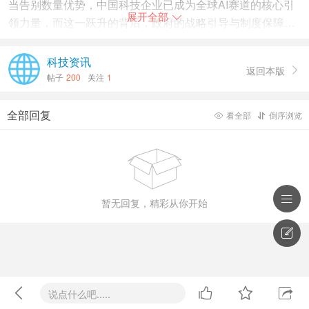
当告别数量优势，中国科技企业已成为全球AI赛道的核心引
展开全部

领力量，而这一跃升的背后，政府的战略引导与制度保障至
关重要。
科技资讯
返回本版

都说中国科技看北京，北京创新看海淀。显然，面对全球科
帖子
200
关注
1
技竞争与产业升级的大考，北京海淀最适合解这道题。
全部回复
看全部
倒序浏览


https://www.qbitai.com/2026/02/382952.html


暂无回复，精彩从你开始





说点什么吧.....