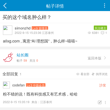
帖子详情

买的这个域名肿么样？
simonzhd
关注楼主
Lv.9 管理员
2022-9-15 15:23:36 江苏泰州
6381
1


ailxg.com , 寓意“AI 理想国”，肿么样~嘻嘻~
站长圈
返回本版

帖子
59
关注
0
全部回复
1
看全部
倒序浏览


codefan
沙发
Lv.3 中级会员
粉不错的说！既有科技感又有艺术感，哈哈
2022-9-15 15:35:19
来自：江苏泰州

