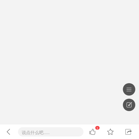


1




说点什么吧.....