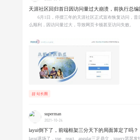
天涯社区回归首日因访问量过大崩溃，前执行总编
6月1日，停摆三年的天涯社区正式宣布恢复访问，昔
么顺利，因访问量过大，导致网页卡顿甚至访问失败。
站长圈
superman
2021-10-24
layui倒下了，前端框架三分天下的局面算定了吗？
layui退场了，vue、react、angular三足鼎立，jquery瑟瑟