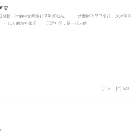
回应
日盛极一时的中文网络社区重新归来。 然而时代早已变迁，这次重启
 一代人的精神家园 天涯社区，是一代人的
5
624
发抖。