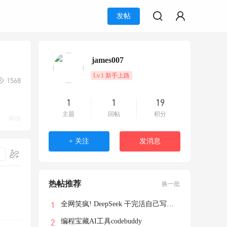
发帖
james007
Lv.1 新手上路
1568
1
1
19
主题
回帖
积分
举报
+ 关注
发消息
热帖推荐
换一批
全网笑疯! DeepSeek 干完活自己写了个游戏
编程宝藏AI工具codebuddy