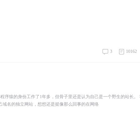
3
10162
p程序猿的身份工作了1年多，但骨子里还是认为自己是一个野生的站长。 
自己域名的独立网站，想想还是挺像那么回事的在网络