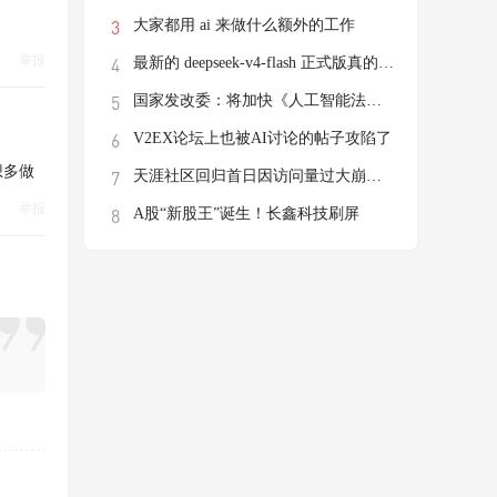
大家都用 ai 来做什么额外的工作
举报
最新的 deepseek-v4-flash 正式版真的有这
国家发改委：将加快《人工智能法》立法进程
V2EX论坛上也被AI讨论的帖子攻陷了
想多做
天涯社区回归首日因访问量过大崩溃，前执行
举报
A股“新股王”诞生！长鑫科技刷屏