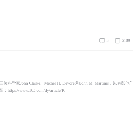
3
6109
Clarke、Michel H. Devoret和John M. Martinis，以表彰他
ww.163.com/dy/article/K