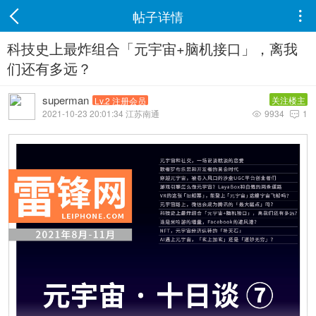
帖子详情

科技史上最炸组合「元宇宙+脑机接口」，离我
们还有多远？
superman
关注楼主
Lv.2 注册会员
2021-10-23 20:01:34 江苏南通
9934
1

