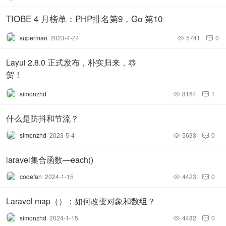
TIOBE 4 月榜单：PHP排名第9，Go 第10
superman
2023-4-24
5741
0


元宇宙的终极是什么样子？脑机接口会成为许多科幻爱好者
们众口一词的答案。
Layui 2.8.0 正式发布，朴实归来，恭
贺！
《攻壳机动队》、《黑客帝国》等脍炙人口的科幻作品，已
simonzhd
8164
1
经为人们展示了脑机接口元宇宙一个可能的未来。通过大脑


与电脑的连接，人们可以在虚拟世界中自由地获取信息、开
什么是防抖和节流？
展社交，甚至获取味觉、触觉等多种感官的体验。
simonzhd
2023-5-4
5633
0


相比只能提供视听的PC、手机等"传统"介质，甚至是目前还
laravel集合函数—each()
尚在探索中的VR和AR，脑机接口能带给元宇宙的体验将是
革命性的。
codefan
2024-1-15
4423
0


Laravel map（）：如何改变对象和数组？
目前环境下的游戏中，玩家角色的大多数动作都是预设的
（比如攻击、跳跃、抓取物品等等）。玩家通过按键触发这
simonzhd
2024-1-15
4482
0

