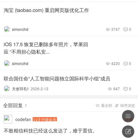
些预设动作，达到与游戏交互。而无论玩家怎么操作，预设
动作都只能一成不变。
淘宝 (taobao.com) 重启网页版优化工作
而脑机接口用意念控制游戏，可能实现更自由的操作。玩家
simonzhd
3747
0


在元宇宙中可以凭借自己的意志自由地活动身体的每一个部
位，软件也不再需要死板的预设动作，玩家可以随心所欲的
iOS 17.5 恢复已删除多年照片，苹果回
开展与虚拟世界的交互。
应 “不用担心隐私安...
simonzhd
4220
0
交互方面，不仅可以摆脱掉预设动作的"枷锁"，多种感官的


反馈也将通过脑信号的双向传输成为可能。
联合国任命“人工智能问题独立国际科学小组”成员
在《元宇宙·十日谈》前面的文章谈到过，VR游戏会给玩家
天使羽毛1
2026-2-13
647
0


带来晕眩感。这主要是由于在与游戏内物品交互时，虚拟物
品缺乏实体导致的视觉和触觉产生割裂。
全部回复
1
看全部
倒序浏览



codefan
沙发
Lv.3 中级会员
而在脑机接口的信号双向传输，也让元宇宙能够跨越这个难
题。在脑机接口的元宇宙中，你触摸一块石头，你能感受到
不敢相信科技已经这么发达了，难于置信。

石头的纹路、温度；当你把它拾起来，你甚至能感受到它的