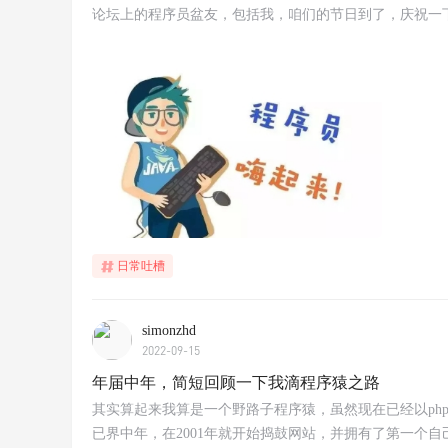
论坛上的程序员盆友，包括我，咱们的节日到了，庆祝一
日常吐槽
simonzhd
2022-09-15
年届中年，简短回顾一下我滴程序猿之路
其实算起来我算是一个野路子程序猿，虽然现在已经以ph
已界中年，在2001年就开始捣鼓网站，并拥有了第一个