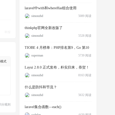
laravel中with和whereHas组合使用
simonzhd
5089 阅读
thinkphp官网全新改版了
举报
simonzhd
5528 阅读
TIOBE 4 月榜单：PHP排名第9，Go 第10
superman
5739 阅读
级模式
Layui 2.8.0 正式发布，朴实归来，恭贺！
simonzhd
8163 阅读
什么是防抖和节流？
simonzhd
5632 阅读
积分规则
laravel集合函数—each()
codefan
4420 阅读