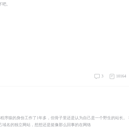
下吧。
3
10164
p程序猿的身份工作了1年多，但骨子里还是认为自己是一个野生的站长。 
自己域名的独立网站，想想还是挺像那么回事的在网络