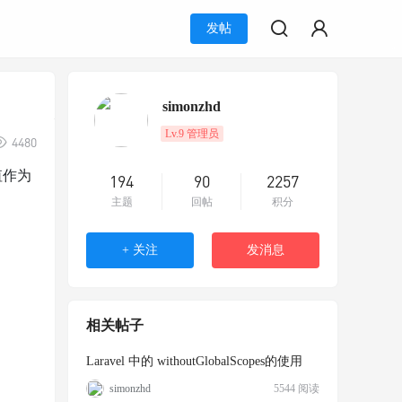
发帖
simonzhd
Lv.9 管理员
4480
值作为
194
90
2257
主题
回帖
积分
+ 关注
发消息
相关帖子
Laravel 中的 withoutGlobalScopes的使用
simonzhd
5544 阅读