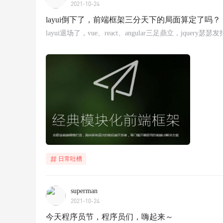
2021-10-24
layui倒下了，前端框架三分天下的局面算定了吗？
layui退场了，vue、react、angular三足鼎立，jquery瑟瑟
日常吐槽
superman
2021-10-24
今天程序员节，程序员们，嗨起来～