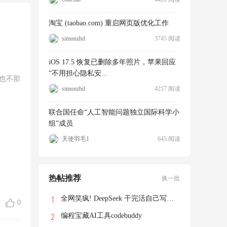
淘宝 (taobao.com) 重启网页版优化工作
simonzhd
3745 阅读
iOS 17.5 恢复已删除多年照片，苹果回应
“不用担心隐私安...
也不那
simonzhd
4217 阅读
联合国任命“人工智能问题独立国际科学小
组”成员
天使羽毛1
645 阅读
热帖推荐
换一批
全网笑疯! DeepSeek 干完活自己写了个游戏
0
编程宝藏AI工具codebuddy