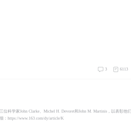
3
6113
Clarke、Michel H. Devoret和John M. Martinis，以表彰他
ww.163.com/dy/article/K