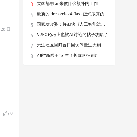
大家都用 ai 来做什么额外的工作
最新的 deepseek-v4-flash 正式版真的有这
国家发改委：将加快《人工智能法》立法进程
28 日
V2EX论坛上也被AI讨论的帖子攻陷了
天涯社区回归首日因访问量过大崩溃，前执行
A股“新股王”诞生！长鑫科技刷屏
0