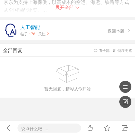
京东为支持上海保供，以高成本的空运、海运、铁路等方式
展开全部

从全国调配物资。
自4月14日开始，京东物流每天均会调配紧缺药品、民生物
人工智能
返回本版

资等通过包机航班、全货机从北京运抵上海。同时，已从广
帖子
176
关注
2
州、武汉、成都等地发运共计104个铁路集装箱和517辆货车
满载米面粮油等民生物资陆续抵达上海。
全部回复
看全部
倒序浏览




暂无回复，精彩从你开始





说点什么吧.....