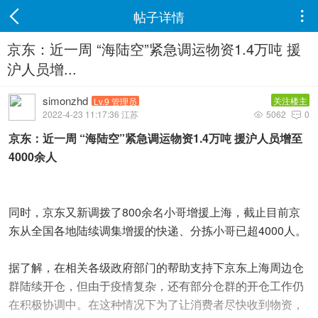
帖子详情

京东：近一周 “海陆空”紧急调运物资1.4万吨 援
沪人员增...
simonzhd
关注楼主
Lv.9 管理员
2022-4-23 11:17:36 江苏
5062
0


京东：近一周 “海陆空”紧急调运物资1.4万吨 援沪人员增至
4000余人
同时，京东又新调拨了800余名小哥增援上海，截止目前京
东从全国各地陆续调集增援的快递、分拣小哥已超4000人。
据了解，在相关各级政府部门的帮助支持下京东上海周边仓
群陆续开仓，但由于疫情复杂，还有部分仓群的开仓工作仍
在积极协调中。在这种情况下为了让消费者尽快收到物资，