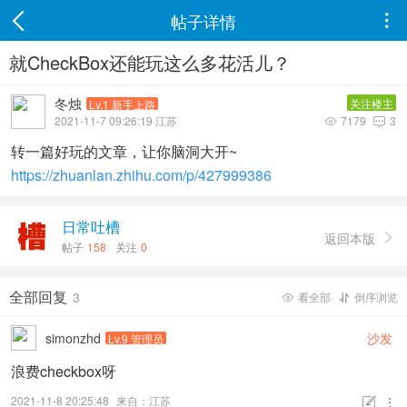
帖子详情

就CheckBox还能玩这么多花活儿？
冬烛
关注楼主
Lv.1 新手上路
2021-11-7 09:26:19 江苏
7179
3


转一篇好玩的文章，让你脑洞大开~
https://zhuanlan.zhihu.com/p/427999386
日常吐槽
返回本版

帖子
158
关注
0
全部回复
3
看全部
倒序浏览


simonzhd
沙发
Lv.9 管理员
浪费checkbox呀
2021-11-8 20:25:48
来自：江苏

