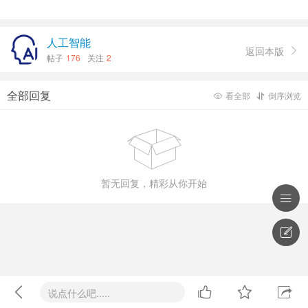
人工智能
返回本版

帖子
176
关注
2
全部回复
看全部
倒序浏览



暂无回复，精彩从你开始






说点什么吧.....