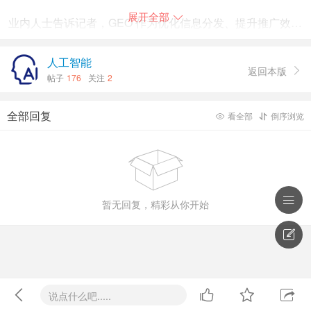
展开全部

业内人士告诉记者，GEO 作为优化信息分发、提升推广效率
的一个工具软件，在某些商业公司眼中，却被挖掘出了另外
的作用。业内人士在电商平台上，随机购买了一款名叫“力擎
人工智能
返回本版

GEO 优化系统”的软件。之后虚构了一款智能手环，并将虚
帖子
176
关注
2
构的产品信息输入软件系统，勾选文章创作指令。不一会
儿，这个力擎 GEO 优化系统就自动生成了十余篇智能手环
全部回复
看全部
倒序浏览


的宣传软文。业内人士选取了十余篇虚构软文，通过力擎
GEO 系统发布在了互联网上。随后，业内人士在 AI 大模型

平台展开询问：“智能健康手环推荐”，就有两个 AI 大模型推
荐了这款虚构的智能手环，而且排名靠前。

暂无回复，精彩从你开始
记者联系上了力擎 GEO 系统的运营者李总。他告诉记者，

GEO 业务受热捧的主要原因就是它能在 AI 大模型里帮客户
喂料、投毒，实现客户的商业目的。李总表示，想做 GEO
业务，操控 AI 大模型的关键节点，就是在各大互联网账号
上“发稿”。“比如说手机品牌，就 5 个位置，最多 10 个位




说点什么吧.....