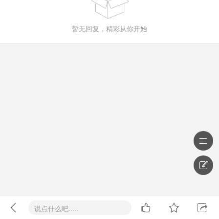

暂无回复，精彩从你开始






说点什么吧.....