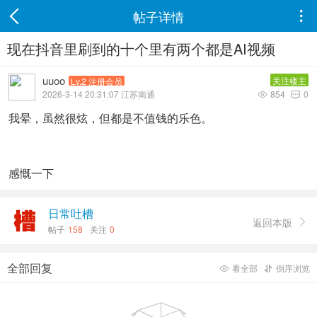
帖子详情

现在抖音里刷到的十个里有两个都是AI视频
uuoo
关注楼主
Lv.2 注册会员
2026-3-14 20:31:07 江苏南通
854
0


我晕，虽然很炫，但都是不值钱的乐色。
感慨一下
日常吐槽
返回本版

帖子
158
关注
0
全部回复
看全部
倒序浏览

