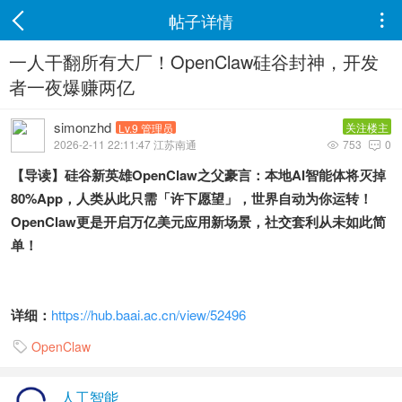
帖子详情

一人干翻所有大厂！OpenClaw硅谷封神，开发
者一夜爆赚两亿
simonzhd
关注楼主
Lv.9 管理员
2026-2-11 22:11:47 江苏南通
753
0


【导读】硅谷新英雄OpenClaw之父豪言：本地AI智能体将灭掉
80%App，人类从此只需「许下愿望」，世界自动为你运转！
OpenClaw更是开启万亿美元应用新场景，社交套利从未如此简
单！
详细：
https://hub.baai.ac.cn/view/52496
OpenClaw

人工智能