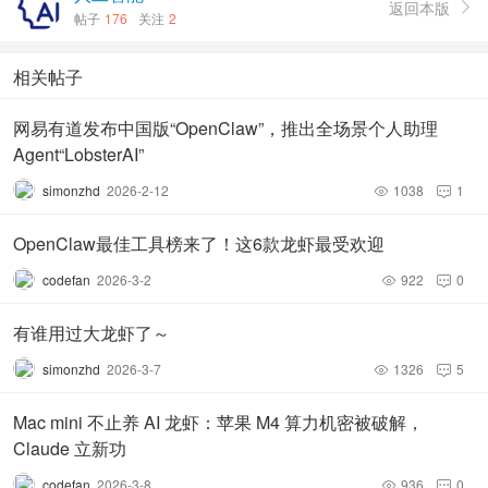
返回本版

帖子
176
关注
2
相关帖子
网易有道发布中国版“OpenClaw”，推出全场景个人助理
Agent“LobsterAI”
simonzhd
2026-2-12
1038
1


OpenClaw最佳工具榜来了！这6款龙虾最受欢迎
codefan
2026-3-2
922
0


有谁用过大龙虾了～
simonzhd
2026-3-7
1326
5


Mac mini 不止养 AI 龙虾：苹果 M4 算力机密被破解，
Claude 立新功
codefan
2026-3-8
936
0

