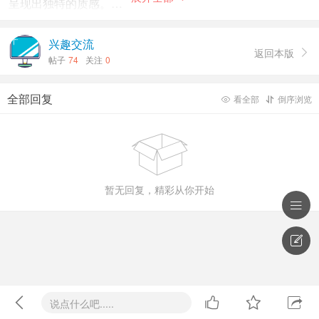
呈现出独特的质感。
在核心配置上，新春版机型与常规版本保持一致，主要
兴趣交流
返回本版

区别在于外观配色。系列中的Note 15 Pro+版本搭载了旗舰
帖子
74
关注
0
级的等深微曲屏幕，并应用了增强抗摔性能的龙晶玻璃。其
核心采用第四代骁龙7s移动平台，配备一块6.83英寸、分辨
全部回复
看全部
倒序浏览


率为1.5K的显示屏。

标准版的Note 15 Pro则搭载天玑7400-Ultra芯片，在机
身耐用性、防水能力、续航表现及扬声器音量等方面，均向
Pro+版本看齐。
暂无回复，精彩从你开始






说点什么吧.....