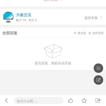
兴趣交流
返回本版

帖子
74
关注
0
全部回复
看全部
倒序浏览



暂无回复，精彩从你开始

小米位居第三，以90万台出货量保持10%市场份额，同

比增长5%。
联想成为黑马，出货量追上小米，较去年同期的50万台




说点什么吧.....
激增71%。