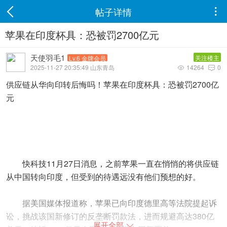
帖子详情

苹果在印度杯具：恐被罚2700亿元
天使羽毛1
关注楼主
Lv.6 金牌会员
2025-11-27 20:35:49 山东青岛
14264
0


供应链从华向印转后悔吗！苹果在印度杯具：恐被罚2700亿
元
快科技11月27日消息，之前苹果一直在悄悄的将供应链
从中国转向印度，但受到的待遇远没有他们预想的好。
据美国媒体报道称，苹果已向印度德里高等法院提起诉
讼，挑战该国新修订的反垄断罚款法，进而规避高达380亿
展开全部
