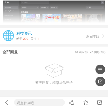
展开全部

科技资讯
返回本版

帖子
200
关注
1
全部回复
看全部
倒序浏览




即开即用：告别安装地狱，Mac用户也能玩转Flux

暂无回复，精彩从你开始
过去，使用ComfyUI意味着复杂的依赖安装、模型下载
与环境配置，对新手极不友好，Mac或轻薄本用户更是被高
性能门槛拒之门外。如今，Comfy Cloud将这一切简化为一
次点击：注册后几秒内加载完整界面，内置Stable




说点什么吧.....