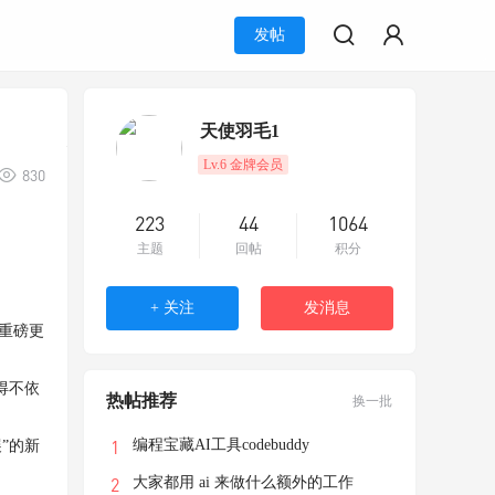
发帖
天使羽毛1
Lv.6 金牌会员
830
223
44
1064
主题
回帖
积分
+ 关注
发消息
入重磅更
得不依
热帖推荐
换一批
编程宝藏AI工具codebuddy
展”的新
大家都用 ai 来做什么额外的工作