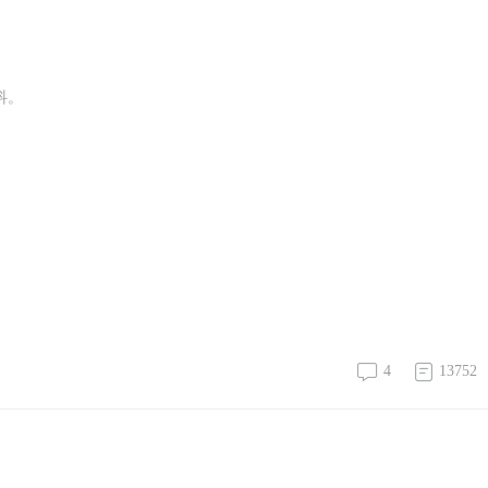
发抖。
4
13752