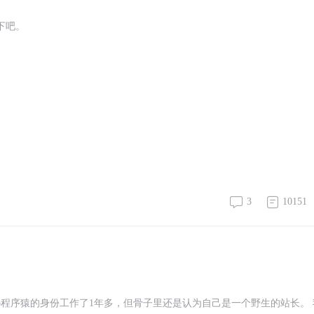
下吧。
3
10151
p程序猿的身份工作了1年多，但骨子里还是认为自己是一个野生的站长。 