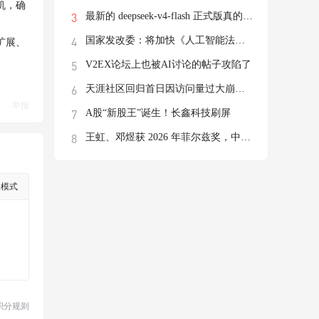
机，确
最新的 deepseek-v4-flash 正式版真的有这
国家发改委：将加快《人工智能法》立法进程
扩展、
V2EX论坛上也被AI讨论的帖子攻陷了
天涯社区回归首日因访问量过大崩溃，前执行
举报
A股“新股王”诞生！长鑫科技刷屏
王虹、邓煜获 2026 年菲尔兹奖，中国数学实
级模式
积分规则