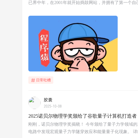
已界中年，在2001年就开始捣鼓网站，并拥有了第一个
日常吐槽
胶囊
2025-10-08
2025诺贝尔物理学奖颁给了谷歌量子计算机打造者
刚刚，诺贝尔物理学奖揭晓！ 今年颁给了量子力学领域的三位科学家John 
电路中发现宏观量子力学隧穿效应和能量量子化现象。 详细：https://w