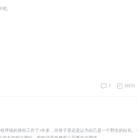
下吧。
3
10155
p程序猿的身份工作了1年多，但骨子里还是认为自己是一个野生的站长。 
自己域名的独立网站，想想还是挺像那么回事的在网络