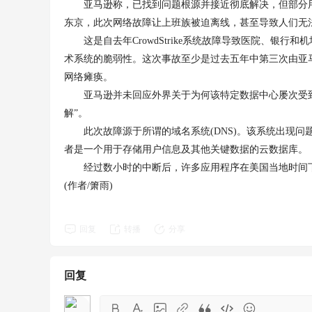
亚马逊称，已找到问题根源并接近彻底解决，但部分用户仍
东京，此次网络故障让上班族被迫离线，甚至导致人们无
这是自去年CrowdStrike系统故障导致医院、银行
术系统的脆弱性。这次事故至少是过去五年中第三次由亚马逊云
网络瘫痪。
亚马逊并未回应外界关于为何该特定数据中心屡次受到
解”。
此次故障源于所谓的域名系统(DNS)。该系统出现问题后，
者是一个用于存储用户信息及其他关键数据的云数据库。
经过数小时的中断后，许多应用程序在美国当地时间下
(作者/箫雨)
回复
转播
分享
回复