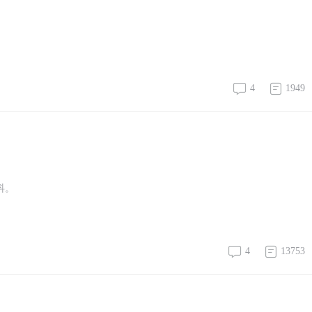
4
1949
发抖。
4
13753