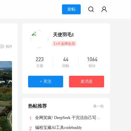
发帖
天使羽毛1
Lv.6 金牌会员
809
223
44
1064
主题
回帖
积分
+ 关注
发消息
热帖推荐
换一批
全网笑疯! DeepSeek 干完活自己写了个游戏
编程宝藏AI工具codebuddy