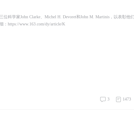
Clarke、Michel H. Devoret和John M. Martinis，以表彰他
ww.163.com/dy/article/K
3
1473