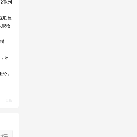
伦敦到
互联技
大规模
缓
址，后
服务。
举报
级模式