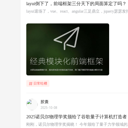
layui倒下了，前端框架三分天下的局面算定了吗？
layui退场了，vue、react、angular三足鼎立，jquery瑟瑟
日常吐槽
胶囊
2025-10-08
2025诺贝尔物理学奖颁给了谷歌量子计算机打造者
刚刚，诺贝尔物理学奖揭晓！ 今年颁给了量子力学领域的三位科学家John 