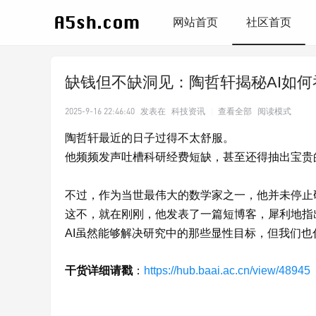
网站首页
社区首页
缺钱但不缺洞见：陶哲轩揭秘AI如
2025-9-16 22:46:40
发表在
科技资讯
|
查看全部
阅读模式
陶哲轩最近的日子过得不太舒服。
他频频发声吐槽科研经费短缺，甚至还得抽出宝贵
不过，作为当世最伟大的数学家之一，他并未停止
这不，就在刚刚，他发表了一篇短博客，犀利地指
AI虽然能够解决研究中的那些显性目标，但我们
干货详细请戳
：
https://hub.baai.ac.cn/view/48945