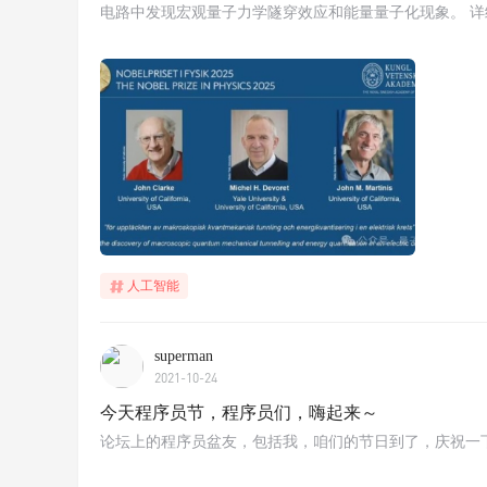
电路中发现宏观量子力学隧穿效应和能量量子化现象。 详细：https://w
人工智能
superman
2021-10-24
今天程序员节，程序员们，嗨起来～
论坛上的程序员盆友，包括我，咱们的节日到了，庆祝一