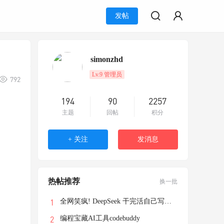
发帖
simonzhd
Lv.9 管理员
792
194
90
2257
主题
回帖
积分
+ 关注
发消息
热帖推荐
换一批
全网笑疯! DeepSeek 干完活自己写了个游戏
编程宝藏AI工具codebuddy