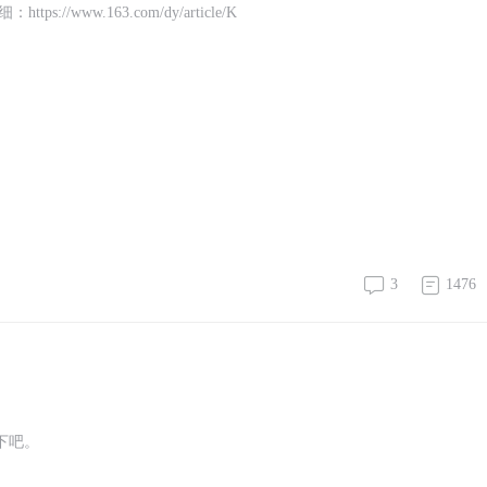
ww.163.com/dy/article/K
3
1476
下吧。