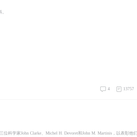
发抖。
4
13757
Clarke、Michel H. Devoret和John M. Martinis，以表彰他