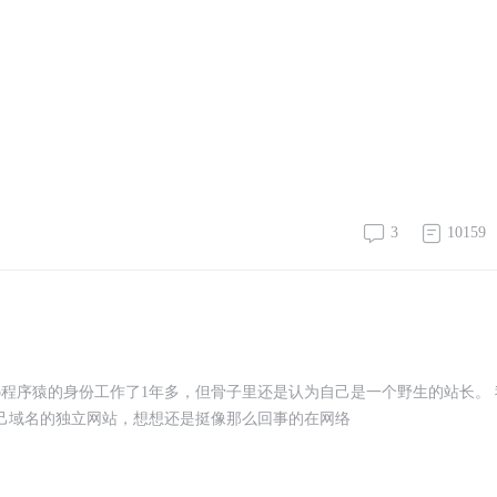
3
10159
p程序猿的身份工作了1年多，但骨子里还是认为自己是一个野生的站长。 
自己域名的独立网站，想想还是挺像那么回事的在网络