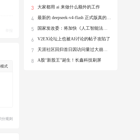
大家都用 ai 来做什么额外的工作
最新的 deepseek-v4-flash 正式版真的有这
国家发改委：将加快《人工智能法》立法进程
举报
V2EX论坛上也被AI讨论的帖子攻陷了
天涯社区回归首日因访问量过大崩溃，前执行
A股“新股王”诞生！长鑫科技刷屏
级模式
积分规则