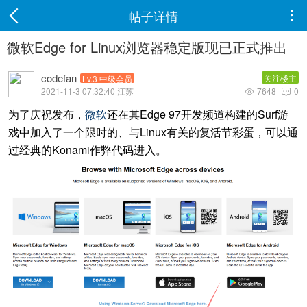
帖子详情

微软Edge for Linux浏览器稳定版现已正式推出
codefan
关注楼主
Lv.3 中级会员
2021-11-3 07:32:40 江苏
7648
0


为了庆祝发布，
微软
还在其Edge 97开发频道构建的Surf游
戏中加入了一个限时的、与Linux有关的复活节彩蛋，可以通
过经典的Konami作弊代码进入。