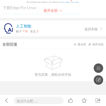
下载Edge For Linux：
展开全部

https://www.microsoft.com/en-us/edge#platform
不过，这还不是该公司在Edge方面的全部进展，鉴于IE浏览
人工智能
器明年即将退役，微软正在使其更容易过渡到Microsoft
返回本版

帖子
176
关注
2
Edge的IE模式。企业现在可以通过云网站列表管理使用云位
置来存储网站列表，而不是配置企业内部的基础设施。这意
全部回复
味着管理员可以很容易地使用微软365管理中心创建和转移
看全部
倒序浏览


浏览器的兼容策略，并将使IT管理员利用组策略为不同的设
备集配置不同的网站列表。

这项功能目前还处于预览阶段，你可以在这里了解更多信

息：
暂无回复，精彩从你开始
https://aka.ms/AAe3tdo





说点什么吧.....