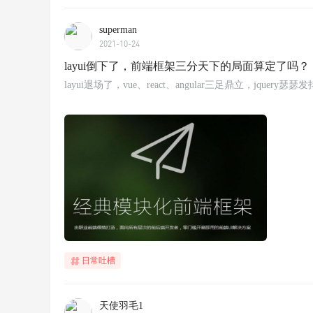
superman
2021-10-24
layui倒下了，前端框架三分天下的局面算定了吗？
layui退场了，vue、react、angular三足鼎立，jquery瑟瑟
日常吐槽
天使羽毛1