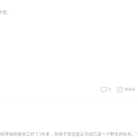
下吧。
3
10164
p程序猿的身份工作了1年多，但骨子里还是认为自己是一个野生的站长。 