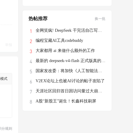
热帖推荐
换一批
全网笑疯! DeepSeek 干完活自己写了个游戏
编程宝藏AI工具codebuddy
举报
大家都用 ai 来做什么额外的工作
最新的 deepseek-v4-flash 正式版真的有这
国家发改委：将加快《人工智能法》立法进程
级模式
V2EX论坛上也被AI讨论的帖子攻陷了
天涯社区回归首日因访问量过大崩溃，前执行
A股“新股王”诞生！长鑫科技刷屏
积分规则