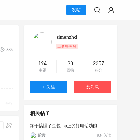
发帖
simonzhd
Lv.9 管理员
885
194
90
2257
主题
回帖
积分
+ 关注
发消息
举报
相关帖子
终于搞懂了豆包app上的打电话功能
胶囊
934 阅读