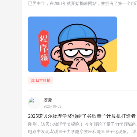
已界中年，在2001年就开始捣鼓网站，并拥有了第一个
日常吐槽
胶囊
2025-10-08
2025诺贝尔物理学奖颁给了谷歌量子计算机打造者
刚刚，诺贝尔物理学奖揭晓！ 今年颁给了量子力学领域的三位科学家John 
电路中发现宏观量子力学隧穿效应和能量量子化现象。 详细：https://w