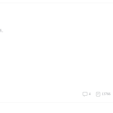
发抖。
4
13766