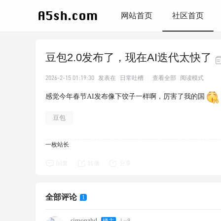
网站首页
社区首页
豆包2.0发布了，现在AI迭代太快了
2026-2-15 01:19:30
发表在
日常吐槽
|
查看全部
阅读模式
感觉今年春节AI发布像下饺子一样啊，厉害了我的国
豆包
一枚站长
回复
转播
分享
全部评论
1
simonzhd
楼主
Lv.9