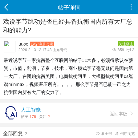
帖子详情

戏说字节跳动是否已经具备抗衡国内所有大厂总
和的能力?
uuoo
关注楼主
Lv.2 注册会员
2026-2-13 12:17:43 山东青岛
859
2


最近说字节一家抗衡整个互联网的帖子非常多，必须得承认在薪
资，市值，利润，节奏，技术，商业模式字节毫无疑问是国内第
一大厂，在团购抗衡美团，电商抗衡阿里，大模型抗衡阿里ds智
谱minmax，视频碾压所有。。。。那么字节是否已能一己之力
抗衡国内所有大厂的实力了。
人工智能
返回本版

帖子
176
关注
2
全部回复
2
看全部
倒序浏览

