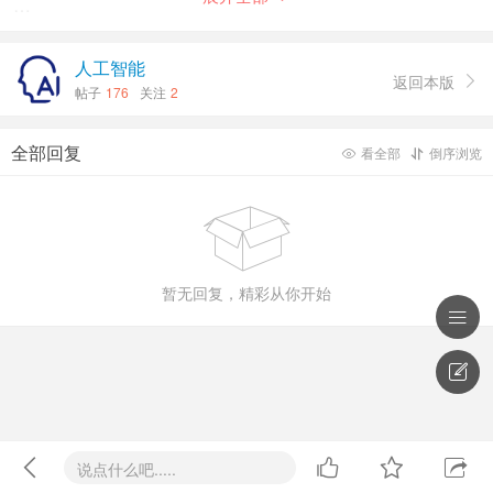
基于此，Mureka V8在音乐性、编曲完成度、人声表达
及音质质感等关键维度实现了同步提升，推动 AI 音乐从“可
人工智能
返回本版

生成”进一步迈向“可发布”标准：
帖子
176
关注
2
音乐性显著增强：旋律更抓耳，段落结构完整且主副歌
全部回复
看全部
倒序浏览


对比清晰，听感更接近成品音乐。

人声表达更具感染力：音色与唱法高度贴合提示词，演
唱更加自信流畅，具备更强的“主唱存在感”。
暂无回复，精彩从你开始
编曲层次丰富有序：配器饱满，和声层次抓耳，情绪推

进自然。

专业级音质与空间感：混音比例协调，声场层次立体，
人声表现清晰。




说点什么吧.....
Mureka 被定义为一款真正面向创作者的产品，支持从