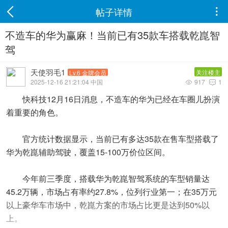
帖子详情

不造车的华为赢麻！当前已有35款车搭载乾崑智
驾
天使羽毛1
关注楼主
Lv.6 金牌会员
2025-12-16 21:21:04 中国
917
1


快科技12月16日消息，不造车的华为已经在车圈儿扮演
着重要的角色。
官方统计数据显示，当前已有多达35款在售车型搭载了
华为乾崑辅助驾驶，覆盖15-100万价位区间。
今年前三季度，搭载华为乾崑智驾系统的车型销量达
45.2万辆，市场占有率约27.8%，位列行业第一；在35万元
以上豪华车市场中，乾崑方案的市场占比更是达到50%以
上。