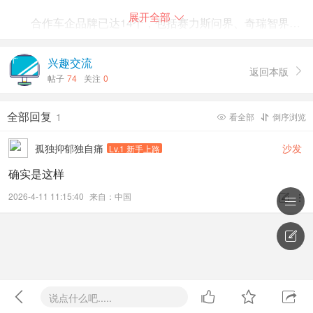
展开全部

合作车企品牌已达14个，包括赛力斯问界、奇瑞智界、
北汽享界、江淮尊界，以及长安（阿维塔、深蓝）、东风
（岚图、猛士、奕境）、广汽（传祺向往、启境）、北汽极
兴趣交流
返回本版

狐、比亚迪（方程豹）、奥迪。
帖子
74
关注
0
值得一提的是，明年华为乾崑朋友圈儿还将进一步扩
全部回复
1
看全部
倒序浏览


大，目前已知有一汽红旗、宝骏即将加入，还有更多潜在的
孤独抑郁独自痛
沙发
合作者也将一一浮出水面。
Lv.1 新手上路
确实是这样
数据显示，截至11月底，搭载华为乾崑辅助驾驶的汽车
2026-4-11 11:15:40
来自：中国



保有量超100万台，行驶总里程达63.8亿公里，光是11月就
新增了5.6亿公里，辅助驾驶活跃用户占比高达95.2%，远超

业界平均。
目前华为乾崑辅助驾驶方案分为SE基础版、Pro增强
版、Max超阶版以及Ultra旗舰版四种版本。




说点什么吧.....