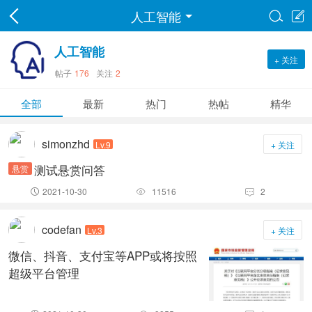
人工智能


人工智能
+ 关注
帖子
176
关注
2
全部
最新
热门
热帖
精华
simonzhd
Lv.9
+ 关注
测试悬赏问答
悬赏
2021-10-30
11516
2



codefan
Lv.3
+ 关注
微信、抖音、支付宝等APP或将按照
超级平台管理