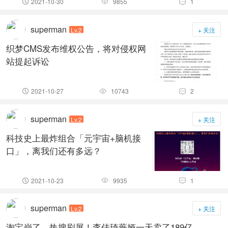
2021-10-30
9855
1



superman
Lv.2
+ 关注
织梦CMS发布维权公告，将对侵权网
站提起诉讼
2021-10-27
10743
2



superman
Lv.2
+ 关注
科技史上最炸组合「元宇宙+脑机接
口」，离我们还有多远？
2021-10-23
9935
1



superman
Lv.2
+ 关注
淘宝崩了，热搜刷屏！李佳琦薇娅一天卖了189亿