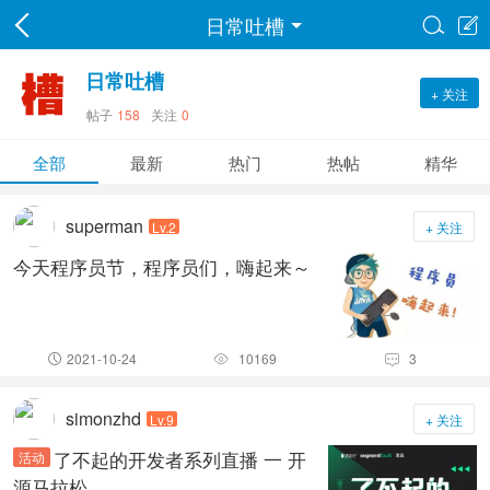
日常吐槽


日常吐槽
+ 关注
帖子
158
关注
0
全部
最新
热门
热帖
精华
superman
Lv.2
+ 关注
今天程序员节，程序员们，嗨起来～
2021-10-24
10169
3



simonzhd
Lv.9
+ 关注
了不起的开发者系列直播 一 开
活动
源马拉松