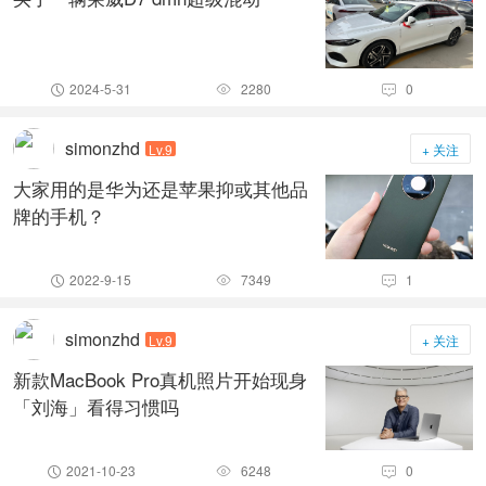
2024-5-31
2280
0



simonzhd
Lv.9
+ 关注
大家用的是华为还是苹果抑或其他品
牌的手机？
2022-9-15
7349
1



simonzhd
Lv.9
+ 关注
新款MacBook Pro真机照片开始现身
「刘海」看得习惯吗
2021-10-23
6248
0


