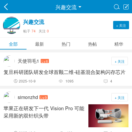
兴趣交流


兴趣交流
+ 关注
帖子
74
关注
0
全部
最新
热门
热帖
精华
天使羽毛1
Lv.6
+ 关注
复旦科研团队研发全球首颗二维-硅基混合架构闪存芯片
2025-10-9
1095
4



simonzhd
Lv.9
+ 关注
苹果正在研发下一代 Vision Pro 可能
采用新的双针织头带