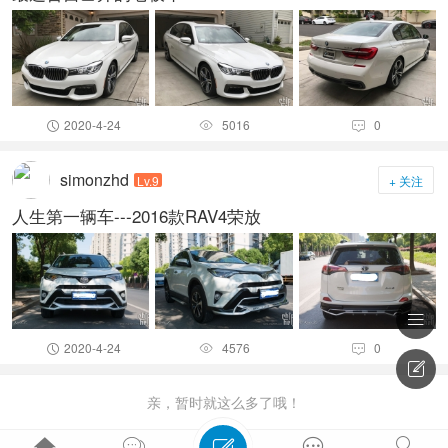
2020-4-24
5016
0



simonzhd
Lv.9
+ 关注
人生第一辆车---2016款RAV4荣放

2020-4-24
4576
0




亲，暂时就这么多了哦！



