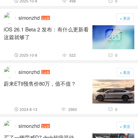
2025-10-8
498
0



simonzhd
Lv.9
+ 关注
iOS 26.1 Beta 2 发布：有什么更新看
这篇就够了
2025-10-8
522
0



simonzhd
Lv.9
+ 关注
蔚来ET9预售价80万，值不值？
2024-8-13
2960
0



simonzhd
Lv.9
+ 关注
买了一辆荣威D7 dmh超级混动