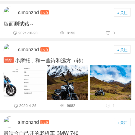
simonzhd
Lv.9
+ 关注
版面测试贴～
2021-10-23
3192
0



simonzhd
Lv.9
+ 关注
小摩托，和一些诗和远方（转）
精华
2020-4-25
9682
1



simonzhd
Lv.9
+ 关注
最适合自己开的老板车 BMW 740i