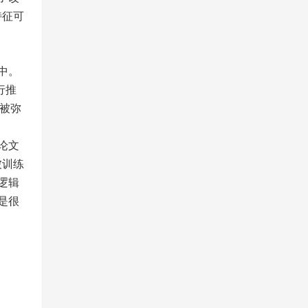
特征可
中。
行推
将被弥
论文
被训练
逻辑
是很