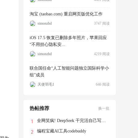
淘宝 (taobao.com) 重启网页版优化工作
simonzhd
3747 阅读
iOS 17.5 恢复已删除多年照片，苹果回应
“不用担心隐私安...
simonzhd
4219 阅读
联合国任命“人工智能问题独立国际科学小
组”成员
天使羽毛1
646 阅读
热帖推荐
换一批
全网笑疯! DeepSeek 干完活自己写了个游戏
编程宝藏AI工具codebuddy