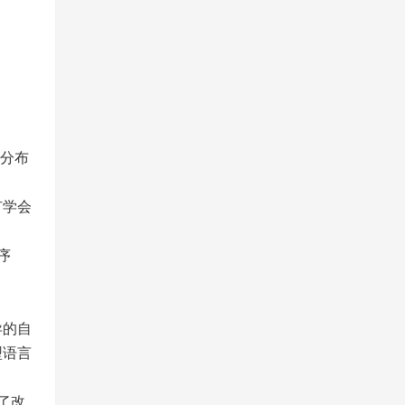
集分布
有学会
序
异的自
型语言
了改