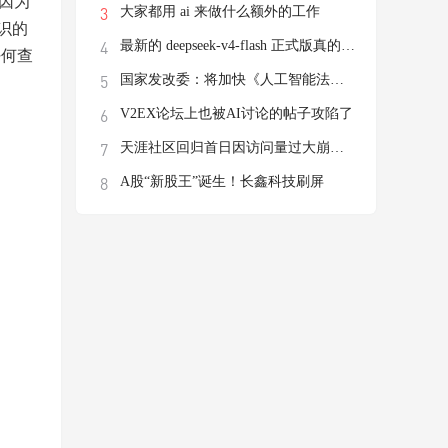
，因为
大家都用 ai 来做什么额外的工作
识的
最新的 deepseek-v4-flash 正式版真的有这
任何查
国家发改委：将加快《人工智能法》立法进程
V2EX论坛上也被AI讨论的帖子攻陷了
天涯社区回归首日因访问量过大崩溃，前执行
A股“新股王”诞生！长鑫科技刷屏