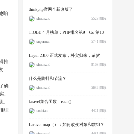
thinkphp官网全新改版了
地响
simonzhd
5528 阅读
TIOBE 4 月榜单：PHP排名第9，Go 第10
superman
5741 阅读
Layui 2.8.0 正式发布，朴实归来，恭贺！
辑推
simonzhd
8163 阅读
文
什么是防抖和节流？
为了确
simonzhd
5632 阅读
事实、
题。
laravel集合函数—each()
和推理
codefan
4421 阅读
Laravel map（）：如何改变对象和数组？
simonzhd
4481 阅读