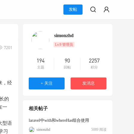
发帖
simonzhd
Lv.9 管理员
7201
194
90
2257
主题
回帖
积分
来，经
+ 关注
发消息
冗长的
在一
相关帖子
laravel中with和whereHas组合使用
大型语
simonzhd
5089 阅读
学习