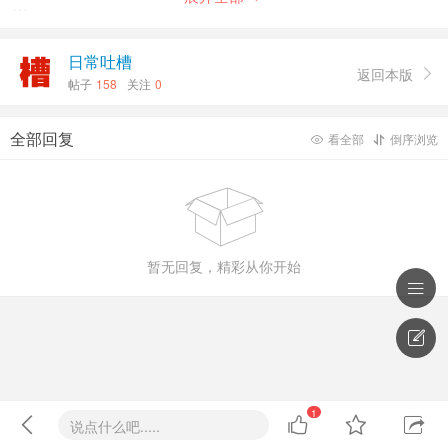
在JavaScript中，当对一个变量赋值时，是不需要考虑它的
类型，因此，JavaScript是一门典型的动态类型语言。
日常吐槽
返回本版

帖子
158
关注
0
动态类型语言的优点：
全部回复
看全部
倒序浏览


编写的代码数量更少，看起来也更加简洁，程序员可以把精
力更多地放在业务逻辑上面。虽然不区分类型在某些情况下

会让程序变得难以理解，但整体而言，代码量越少，越专注
于逻辑表达，对阅读程序是越有帮助的。
暂无回复，精彩从你开始
什么是强类型语言和弱类型语言？


1)、强类型语言：
强制数据类型定义的语言。也就是说，一旦一个变量被指定
1
了某个数据类型，如果不经过强制转换，那么它就永远是这




说点什么吧.....
个数据类型了。举个例子：如果你定义了一个整型变量a,那