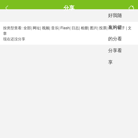
分享
好
我
随
友
的
便
按类型查看:
全部
|
网址
|
视频
|
音乐
|
Flash
|
日志
|
相册
|
图片
|
投票
|
用户
|
帖子
|
文
章
的
分
看
现在还没分享
分
享
看
享