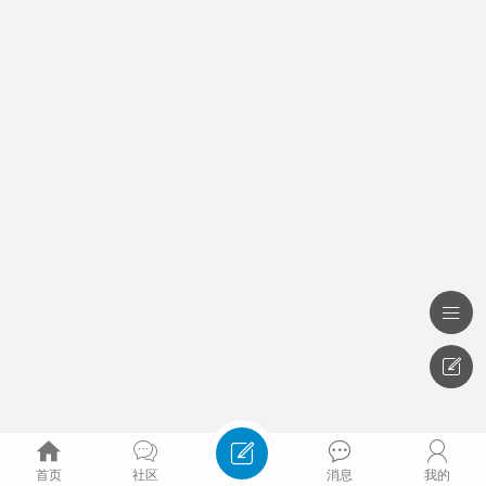







首页
社区
消息
我的