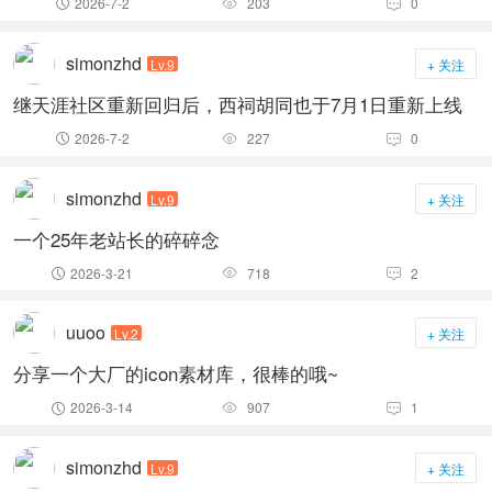
2026-7-2
203
0



simonzhd
Lv.9
+ 关注
继天涯社区重新回归后，西祠胡同也于7月1日重新上线
2026-7-2
227
0



simonzhd
Lv.9
+ 关注
一个25年老站长的碎碎念
2026-3-21
718
2



uuoo
Lv.2
+ 关注
分享一个大厂的icon素材库，很棒的哦~
2026-3-14
907
1



simonzhd
Lv.9
+ 关注