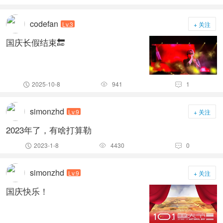
codefan
Lv.3
+ 关注
国庆长假结束🔚
2025-10-8
941
1



simonzhd
Lv.9
+ 关注
2023年了，有啥打算勒
2023-1-8
4430
0



simonzhd
Lv.9
+ 关注
国庆快乐！