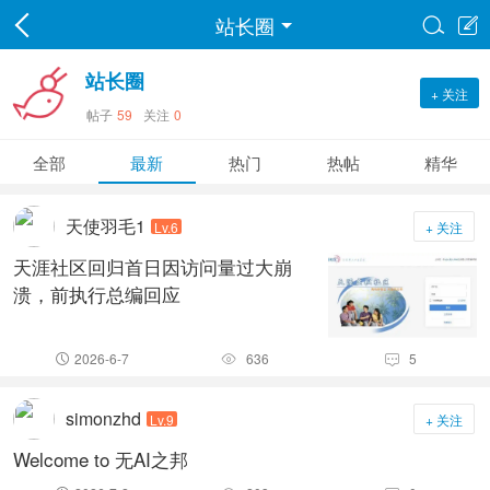
站长圈


站长圈
+ 关注
帖子
59
关注
0
全部
最新
热门
热帖
精华
天使羽毛1
Lv.6
+ 关注
天涯社区回归首日因访问量过大崩
溃，前执行总编回应
2026-6-7
636
5



simonzhd
Lv.9
+ 关注
Welcome to 无AI之邦