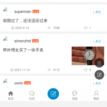
superman
Lv.2
+ 关注
假期过了，还没适应过来
2022-9-13
7098
1



simonzhd
Lv.9
+ 关注
帮外甥女买了一块手表

2021-11-14
4712
0




uuoo
Lv.2
+ 关注
B站COO嫁给24岁Up主，你怎么看？





首页
社区
消息
我的
2021-11-11
9041
1



排序主题筛选

