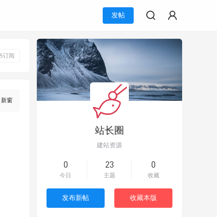
发帖
SS订阅
新窗
站长圈
建站资源
0
23
0
今日
主题
收藏
发布新帖
收藏本版