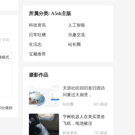
所属分类: A5sh主版
科技资讯
人工智能
日常吐槽
兴趣交流
个字符
生活志
站长圈
宝藏推荐
级模式
摄影作品
天涯社区回归首日因访
问量过大崩溃，
站长圈
623 阅读
积分规则
宇树机器人在美买票坐
飞机，电池被没
科技资讯
735 阅读