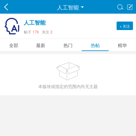
人工智能


人工智能
+ 关注
帖子
176
关注
2
全部
最新
热门
热帖
精华

本版块或指定的范围内尚无主题