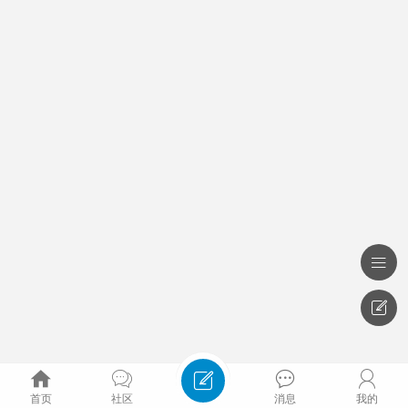







首页
社区
消息
我的