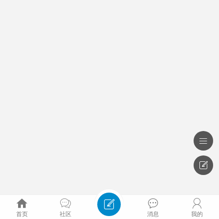







首页
社区
消息
我的