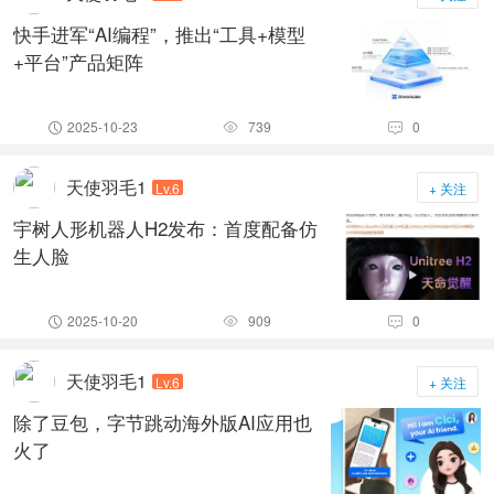
快手进军“AI编程”，推出“工具+模型
+平台”产品矩阵
2025-10-23
739
0



天使羽毛1
Lv.6
+ 关注
宇树人形机器人H2发布：首度配备仿
生人脸
2025-10-20
909
0



天使羽毛1
Lv.6
+ 关注
除了豆包，字节跳动海外版AI应用也
火了