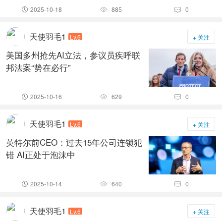
2025-10-18
885
0



天使羽毛1
Lv.6
+ 关注
美国多州抢先AI立法，参议员疾呼联
邦法案“势在必行”
2025-10-16
629
0



天使羽毛1
Lv.6
+ 关注
英特尔前CEO：过去15年公司连锁犯
错 AI正处于泡沫中
2025-10-14
640
0



天使羽毛1
Lv.6
+ 关注