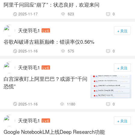
阿里千问回应“崩了”：状态良好，欢迎来问
2025-11-17
623
0



天使羽毛1
Lv.6
+ 关注
谷歌AI破译古籍新巅峰：错误率仅0.56%
2025-11-16
575
0



天使羽毛1
Lv.6
+ 关注
白宫深夜盯上阿里巴巴？或源于“千问
恐慌”
2025-11-16
1180
0



天使羽毛1
Lv.6
+ 关注
Google NotebookLM上线Deep Research功能