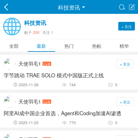
科技资讯


科技资讯
+ 关注
帖子
200
关注
1
全部
最新
热门
热帖
精华
天使羽毛1
Lv.6
+ 关注
字节跳动 TRAE SOLO 模式中国版正式上线
2025-11-26
744
0



天使羽毛1
Lv.6
+ 关注
阿里AI成中国企业首选，Agent和Coding加速AI渗透
2025-11-23
770
0


