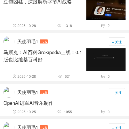
豆包凶猛，深度解析字节AI战略
2025-10-28
1318
2



天使羽毛1
Lv.6
+ 关注
马斯克：AI百科Grokipedia上线：0.1
版也比维基百科好
2025-10-28
621
0



天使羽毛1
Lv.6
+ 关注
OpenAI进军AI音乐制作
2025-10-25
1055
0



天使羽毛1
Lv.6
+ 关注