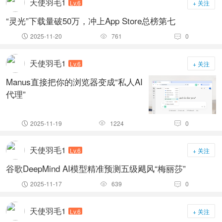
天使羽毛1
Lv.6
+ 关注
“灵光”下载量破50万，冲上App Store总榜第七
2025-11-20
761
0



天使羽毛1
Lv.6
+ 关注
Manus直接把你的浏览器变成“私人AI
代理”
2025-11-19
1224
0



天使羽毛1
Lv.6
+ 关注
谷歌DeepMind AI模型精准预测五级飓风“梅丽莎”
2025-11-17
639
0



天使羽毛1
Lv.6
+ 关注