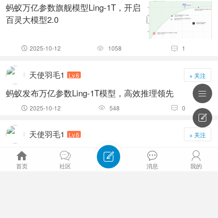
蚂蚁万亿参数旗舰模型Ling-1T，开启
百灵大模型2.0
2025-10-12
1058
1



天使羽毛1
Lv.6
+ 关注
蚂蚁发布万亿参数Ling-1T模型，高效推理领先

2025-10-12
548
0




天使羽毛1
Lv.6
+ 关注
美媒：人工智能玩具风靡中国





首页
社区
消息
我的
2025-10-10
604
0



排序主题筛选


geek
Lv.1
+ 关注
排序：
发帖时间
回复/查看
查看
AI投资过热，“全都是泡沫”？硅谷紧张了