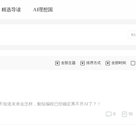
精选导读
AI理想国
R
全部主题
排序方式
全部时间
，不知道未来会怎样，貌似编程已经确定离不开AI了？！
0
91