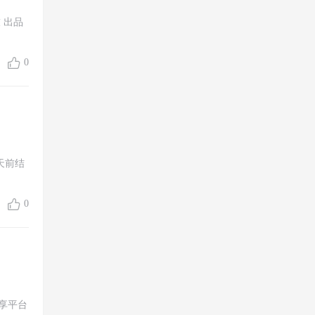
 出品
0
天前结
0
享平台