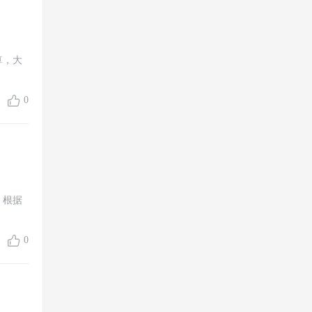
算，大
0
，根据
0