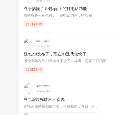
2026-2-18
终于搞懂了豆包app上的打电话功能
原来就是和豆包聊天，煲电话粥啊，哈哈😂
日常吐槽
simonzhd
2026-2-15
豆包2.0发布了，现在AI迭代太快了
感觉今年春节AI发布像下饺子一样啊，厉害了我的国
日常吐槽
simonzhd
2026-2-16
豆包深度赋能2026春晚
春晚画面帧帧都很唯美，科技赋能，耳目一新。