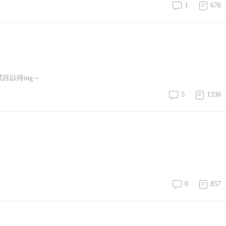
1
676
目以待ing～
5
1330
0
857