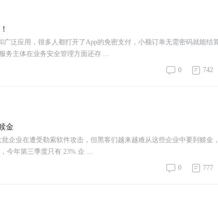
为！
和广泛应用，很多人都打开了App的免密支付，小额订单无需密码就能结
主体在业务安全管理方面还存 ...
0
742
赎金
今天仍有大批企业在遭受勒索软件攻击，但黑客们越来越难从这些企业中要到赎金
，今年第三季度只有 23% 企 ...
0
777