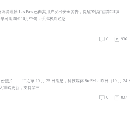
，知名密码管理器 LastPass 已向其用户发出安全警告，提醒警惕由黑客组织
击最早可追溯至10月中旬，手法极具迷惑 ...
0
936
 IT之家 10 月 25 日消息，科技媒体 9to5Mac 昨日（10 月 24
入重磅更新，支持第三 ...
0
837