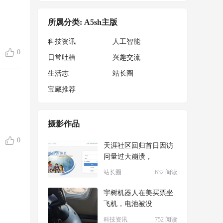
所属分类: A5sh主版
科技资讯
人工智能
0
日常吐槽
兴趣交流
生活志
站长圈
宝藏推荐
摄影作品
0
天涯社区回归首日因访
问量过大崩溃，
站长圈
632 阅读
宇树机器人在美买票坐
飞机，电池被没
科技资讯
752 阅读