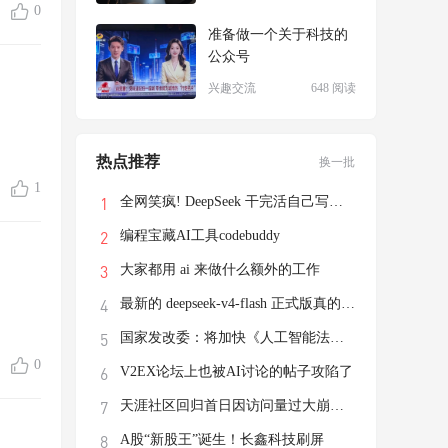
0
准备做一个关于科技的
公众号
兴趣交流
648 阅读
热点推荐
换一批
1
全网笑疯! DeepSeek 干完活自己写了个游戏
编程宝藏AI工具codebuddy
大家都用 ai 来做什么额外的工作
最新的 deepseek-v4-flash 正式版真的有这
国家发改委：将加快《人工智能法》立法进程
0
V2EX论坛上也被AI讨论的帖子攻陷了
天涯社区回归首日因访问量过大崩溃，前执行
A股“新股王”诞生！长鑫科技刷屏