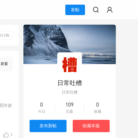
发帖
SS订阅
新窗
日常吐槽
日常吐槽
0
109
0
我年龄
今日
主题
收藏
发布新帖
收藏本版
1