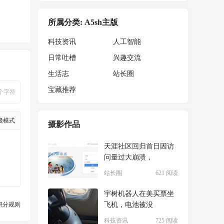
所属分类: A5sh主版
科技资讯
人工智能
日常吐槽
兴趣交流
生活志
站长圈
宝藏推荐
个字符
级模式
摄影作品
天涯社区回归首日因访
问量过大崩溃，
站长圈
621 阅读
宇树机器人在美买票坐
积分规则
飞机，电池被没
科技资讯
725 阅读