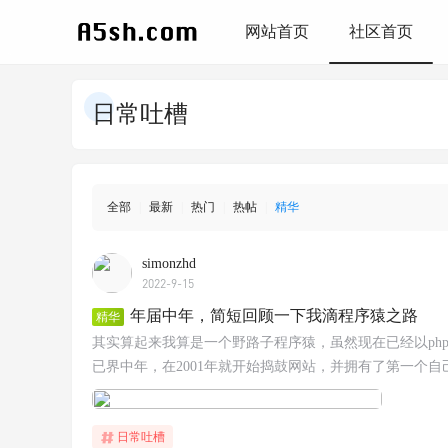
网站首页
社区首页
日常吐槽
全部
|
最新
|
热门
|
热帖
|
精华
simonzhd
2022-9-15
年届中年，简短回顾一下我滴程序猿之路
精华
其实算起来我算是一个野路子程序猿，虽然现在已经以ph
已界中年，在2001年就开始捣鼓网站，并拥有了第一个自己
日常吐槽