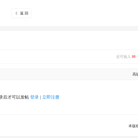
返 回
还可输入
80
高
录后才可以发帖
登录
|
立即注册
本版